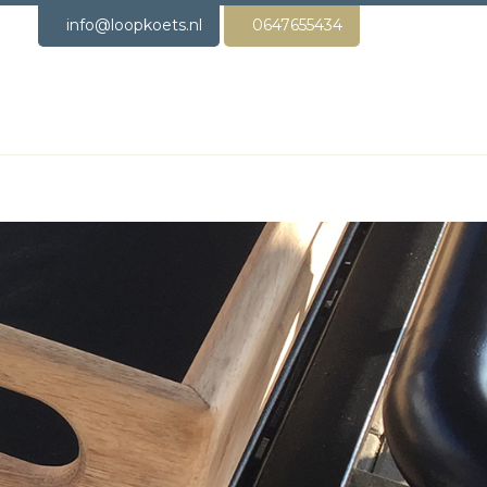
info@loopkoets.nl
0647655434