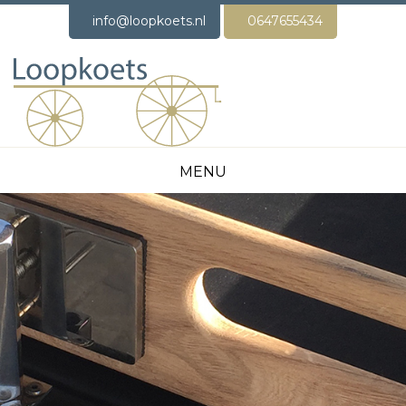
info@loopkoets.nl
0647655434
MENU