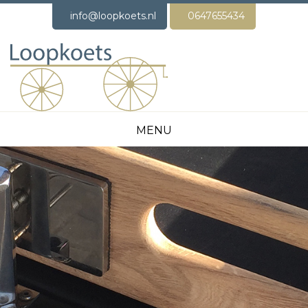
info@loopkoets.nl
0647655434
MENU