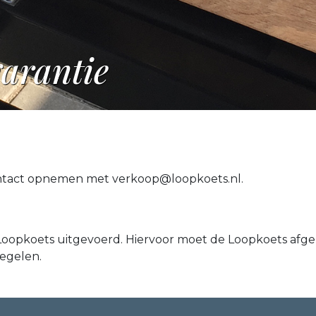
arantie
contact opnemen met verkoop@loopkoets.nl.
opkoets uitgevoerd. Hiervoor moet de Loopkoets afgel
egelen.