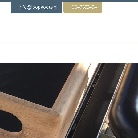
info@loopkoets.nl
0647655434