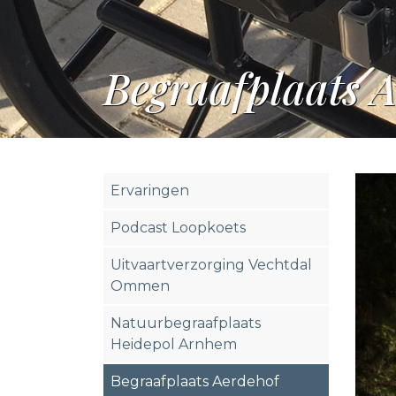
Begraafplaats A
Ervaringen
Podcast Loopkoets
Uitvaartverzorging Vechtdal
Ommen
Natuurbegraafplaats
Heidepol Arnhem
Begraafplaats Aerdehof