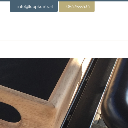
info@loopkoets.nl
0647655434