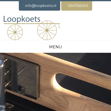
info@loopkoets.nl
0647655434
MENU