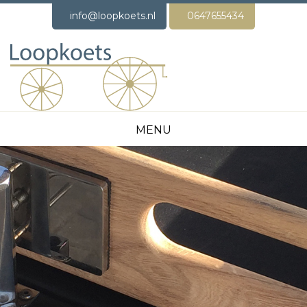
info@loopkoets.nl
0647655434
MENU