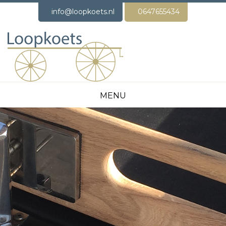
info@loopkoets.nl
0647655434
MENU